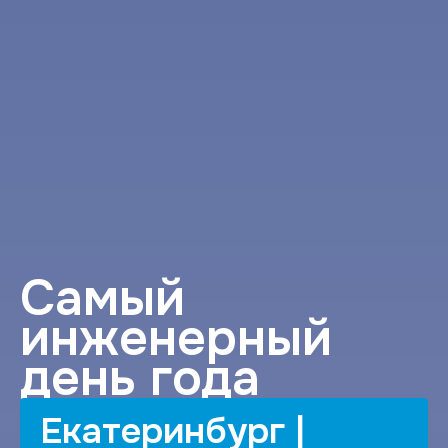
Cамый
инженерный
день года
Екатеринбург |