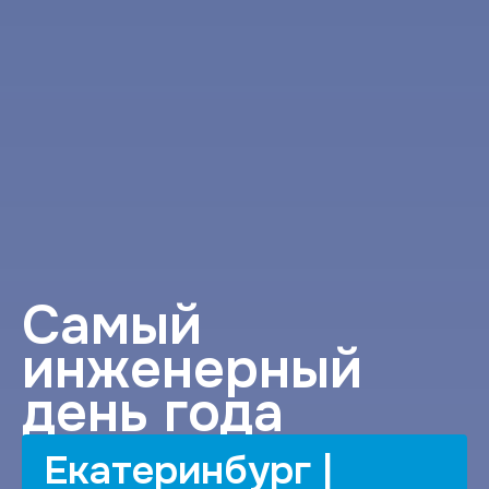
Cамый
инженерный
день года
Екатеринбург |