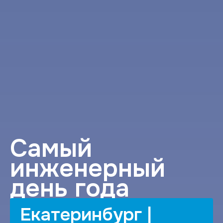
Cамый
инженерный
день года
Екатеринбург |